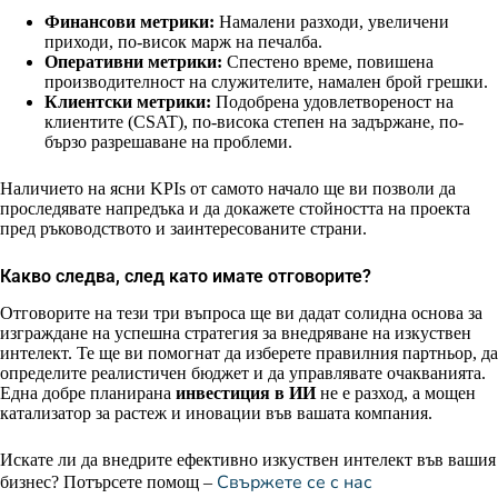
Финансови метрики:
Намалени разходи, увеличени
приходи, по-висок марж на печалба.
Оперативни метрики:
Спестено време, повишена
производителност на служителите, намален брой грешки.
Клиентски метрики:
Подобрена удовлетвореност на
клиентите (CSAT), по-висока степен на задържане, по-
бързо разрешаване на проблеми.
Наличието на ясни KPIs от самото начало ще ви позволи да
проследявате напредъка и да докажете стойността на проекта
пред ръководството и заинтересованите страни.
Какво следва, след като имате отговорите?
Отговорите на тези три въпроса ще ви дадат солидна основа за
изграждане на успешна стратегия за внедряване на изкуствен
интелект. Те ще ви помогнат да изберете правилния партньор, да
определите реалистичен бюджет и да управлявате очакванията.
Една добре планирана
инвестиция в ИИ
не е разход, а мощен
катализатор за растеж и иновации във вашата компания.
Искате ли да внедрите ефективно изкуствен интелект във вашия
Свържете се с нас
бизнес? Потърсете помощ –