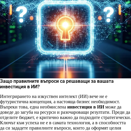
Защо правилните въпроси са решаващи за вашата
инвестиция в ИИ?
Интегрирането на изкуствен интелект (ИИ) вече не е
футуристична концепция, а настояща бизнес необходимост.
Въпреки това, една необмислена
инвестиция в ИИ
може да
доведе до загуба на ресурси и разочароващи резултати. Преди да
отделите бюджет, е критично важно да подходите стратегически.
Ключът към успеха не е в самата технология, а в способността
да си зададете правилните въпроси, които да оформят целия