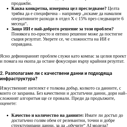
продажби.
Каква конкретна, измерима цел преследваме?
Целта
трябва да е специфична – например „искаме да намалим
оперативните разходи в отдел Х с 15% през следващите 6
месеца“.
Защо ИИ е най-доброто решение за този проблем?
Понякога по-просто и евтино решение може да постигне
същия резултат. Уверете се, че сложността на ИИ е
оправдана.
Ясно дефинираният проблем служи като компас за целия проект
и помага на екипа да остане фокусиран върху крайния резултат.
2. Разполагаме ли с качествени данни и подходяща
инфраструктура?
Изкуственият интелект е толкова добър, колкото са данните, с
които се захранва. Без качествени и достатъчни данни, дори най-
сложният алгоритъм ще се провали. Преди да продължите,
оценете:
Качество и количество на данните:
Имате ли достъп до
достатъчно голям обем от релевантни, точни и добре
структурирани данни, за да „обучите“ AI модела?