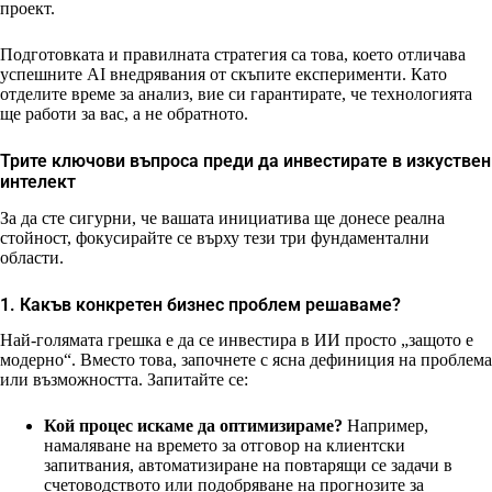
проект.
Подготовката и правилната стратегия са това, което отличава
успешните AI внедрявания от скъпите експерименти. Като
отделите време за анализ, вие си гарантирате, че технологията
ще работи за вас, а не обратното.
Трите ключови въпроса преди да инвестирате в изкуствен
интелект
За да сте сигурни, че вашата инициатива ще донесе реална
стойност, фокусирайте се върху тези три фундаментални
области.
1. Какъв конкретен бизнес проблем решаваме?
Най-голямата грешка е да се инвестира в ИИ просто „защото е
модерно“. Вместо това, започнете с ясна дефиниция на проблема
или възможността. Запитайте се:
Кой процес искаме да оптимизираме?
Например,
намаляване на времето за отговор на клиентски
запитвания, автоматизиране на повтарящи се задачи в
счетоводството или подобряване на прогнозите за