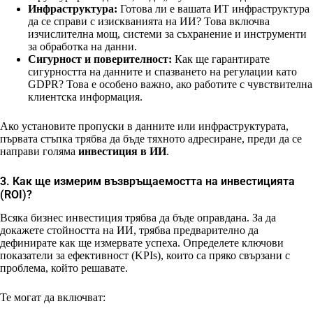
Инфраструктура:
Готова ли е вашата ИТ инфраструктура
да се справи с изискванията на ИИ? Това включва
изчислителна мощ, системи за съхранение и инструменти
за обработка на данни.
Сигурност и поверителност:
Как ще гарантирате
сигурността на данните и спазването на регулации като
GDPR? Това е особено важно, ако работите с чувствителна
клиентска информация.
Ако установите пропуски в данните или инфраструктурата,
първата стъпка трябва да бъде тяхното адресиране, преди да се
направи голяма
инвестиция в ИИ
.
3. Как ще измерим възвръщаемостта на инвестицията
(ROI)?
Всяка бизнес инвестиция трябва да бъде оправдана. За да
докажете стойността на ИИ, трябва предварително да
дефинирате как ще измервате успеха. Определете ключови
показатели за ефективност (KPIs), които са пряко свързани с
проблема, който решавате.
Те могат да включват: