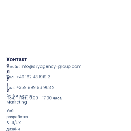
У
Контакт
С
Имейл: info@skyagency-group.com
Л
У
Тел.: +49 162 43 1919 2
Г
Тел.: +359 899 96 963 2
И
Performance
Пон. - Пет.: 9:00 - 17:00 часа
Marketing
Уеб
разработка
& UI/UX
дизайн