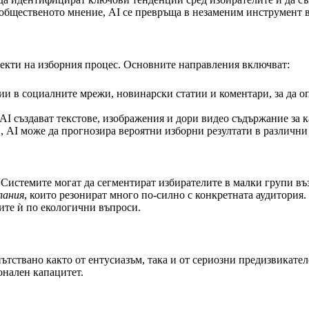
 общественото мнение, AI се превръща в незаменим инструмент 
пекти на изборния процес. Основните направления включват:
и в социалните мрежи, новинарски статии и коментари, за да 
I създават текстове, изображения и дори видео съдържание за к
, AI може да прогнозира вероятни изборни резултати в различни
Системите могат да сегментират избирателите в малки групи въз
лания
, които резонират много по-силно с конкретната аудитория
ите ѝ по екологични въпроси.
ътствано както от ентусиазъм, така и от сериозни предизвикател
онален капацитет.