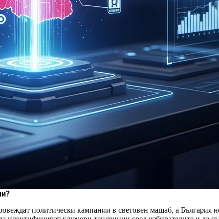
ии?
провеждат политически кампании в световен мащаб, а България 
 да идентифицират ключови тенденции сред избирателите и да съ