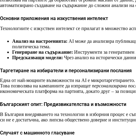
автоматизирано създаване на съдържание до сложни анализи на
Основни приложения на изкуствения интелект
Технологиите с изкуствен интелект се прилагат в множество ас
Анализ на настроенията:
AI може да анализира публикаци
политическа тема.
Генериране на съдържание:
Инструменти за генеративен A
Предсказващи модели:
Чрез анализ на исторически данни
Таргетиране на избиратели и персонализирани послания
Една от най-мощните възможности на AI е микротаргетирането. 
Това позволява на кампаниите да изпращат
персонализирани пос
икономическата платформа на партията, докато друг – за позици
Българският опит: Предизвикателства и възможности
В България внедряването на технологии в изборния процес е съп
си не е достатъчна, ако липсва обществено доверие и институци
Случаят с машинното гласуване