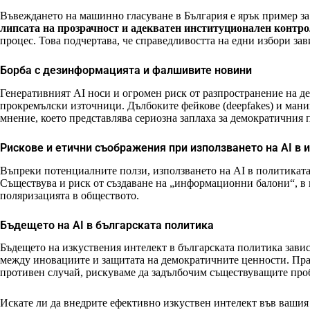
Въвеждането на машинно гласуване в България е ярък пример за
липсата на прозрачност и адекватен институционален контр
процес. Това подчертава, че справедливостта на едни избори зав
Борба с дезинформацията и фалшивите новини
Генеративният AI носи и огромен риск от разпространение на д
прокремълски източници. Дълбоките фейкове (deepfakes) и ман
мнение, което представлява сериозна заплаха за демократичния 
Рискове и етични съображения при използването на AI в 
Въпреки потенциалните ползи, използването на AI в политиката
Съществува и риск от създаване на „информационни балони“, в 
поляризацията в обществото.
Бъдещето на AI в българската политика
Бъдещето на изкуствения интелект в българската политика завис
между иновациите и защитата на демократичните ценности. Пра
противен случай, рискуваме да задълбочим съществуващите про
Искате ли да внедрите ефективно изкуствен интелект във ваши