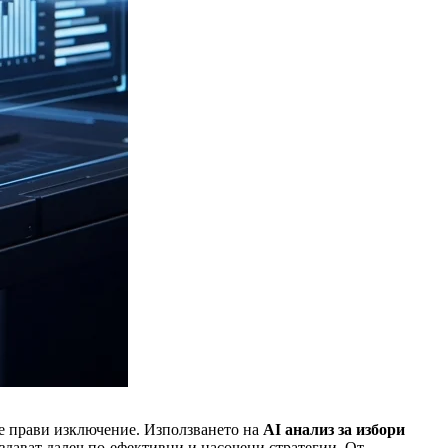
не прави изключение. Използването на
AI анализ за избори
здават далеч по-ефективни и насочени стратегии. От