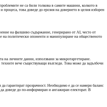
проблемите не са били толкова в самите машини, колкото в
и процеса, това доведе до ерозия на доверието в целия изборен
нение на фалшиво съдържание, генерирано от AI, често от
ане на политически опоненти и манипулиране на общественото
та на личните данни, използвани за микротаргетиране.
техните вече съществуващи възгледи. Това може да задълбочи
 да гарантират прозрачност. Необходимо е да се намери баланс
да доведе до по-информиран и ангажиран електорат. В