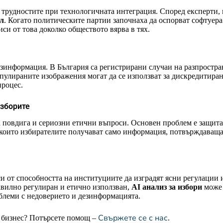
 трудностите при технологичната интеграция. Според експерти, 
ол
. Когато политическите партии започнаха да оспорват софтуера 
иси от това доколко обществото вярва в тях.
езинформация. В България са регистрирани случаи на разпростра
ипулираните изображения могат да се използват за дискредитир
процес.
изборите
 повдига и сериозни етични въпроси. Основен проблем е защита
които избирателите получават само информация, потвърждаваща 
и от способността на институциите да изградят ясни регулации и
вилно регулиран и етично използван,
AI анализ за избори
може 
блеми с недоверието и дезинформацията.
Свържете се с нас
я бизнес? Потърсете помощ –
.