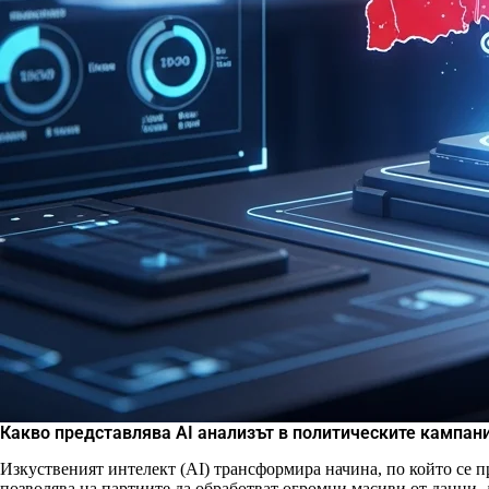
Какво представлява AI анализът в политическите кампан
Изкуственият интелект (AI) трансформира начина, по който се 
позволява на партиите да обработват огромни масиви от данни,