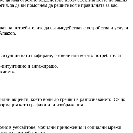
гия, за да ви помогнем да решите коя е правилната за вас.
яват на потребителите да взаимодействат с устройства и услуги
 Amazon.
 ситуации като шофиране, готвене или когато потребителят
по-интуитивно и ангажиращо.
исането.
силни акценти, което води до грешки в разпознаването. Също
нформация като графики или изображения.
ерфейс в уебсайтове, мобилни приложения и социални мрежи
насочват потребителите.