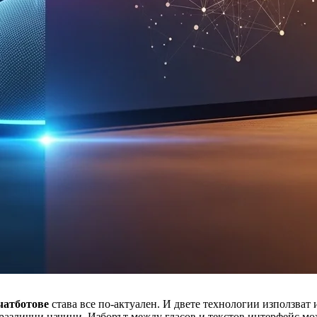
чатботове
става все по-актуален. И двете технологии използват 
 различни начини. Изборът между гласов и текстов интерфейс мо