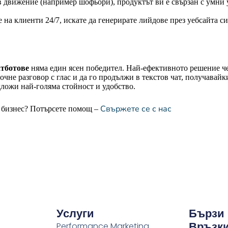
в движение (например шофьори), продуктът ви е свързан с умни
на клиенти 24/7, искате да генерирате лийдове през уебсайта с
атботове
няма един ясен победител. Най-ефективното решение че
чне разговор с глас и да го продължи в текстов чат, получавайк
дложи най-голяма стойност и удобство.
Свържете се с нас
я бизнес? Потърсете помощ –
Услуги
Бързи
Връзк
Performance Marketing