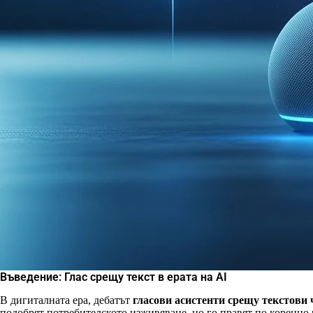
Въведение: Глас срещу текст в ерата на AI
В дигиталната ера, дебатът
гласови асистенти срещу текстови 
подобрят потребителското изживяване, но го правят по коренно