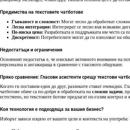
Предимства на текстовите чатботове
Гъвкавост и сложност:
Могат лесно да обработват сложни
Лесна интеграция:
Интегрират се лесно във всякакви диг
По-ниска цена:
Разработката и поддръжката им често са по
Дискретност:
Потребителите могат да ги използват на общ
Недостатъци и ограничения
Основният недостатък е, че изискват активното внимание на пот
персонална и ангажираща в сравнение с гласовото общуване.
Пряко сравнение: Гласови асистенти срещу текстови чатб
Когато ги поставим един до друг, разликите стават очевидни. Г
чатботове обаче са по-добри в обработката на
сложни задачи
, п
естествено, но текстовите ботове предлагат по-голям контрол и
Коя технология е подходяща за вашия бизнес?
Изборът зависи изцяло от вашите цели и контекста на употреба: