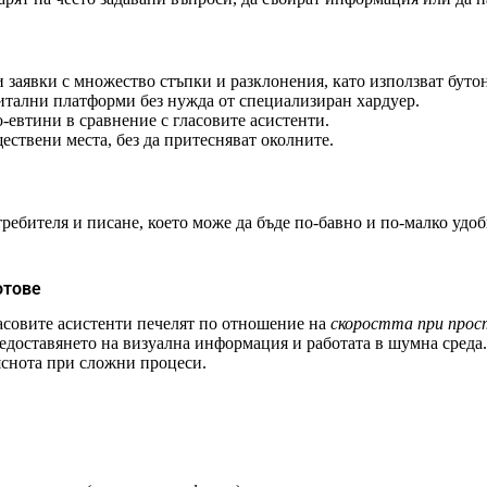
 заявки с множество стъпки и разклонения, като използват буто
итални платформи без нужда от специализиран хардуер.
-евтини в сравнение с гласовите асистенти.
ествени места, без да притесняват околните.
ребителя и писане, което може да бъде по-бавно и по-малко удо
отове
ласовите асистенти печелят по отношение на
скоростта при прос
редоставянето на визуална информация и работата в шумна среда
 яснота при сложни процеси.