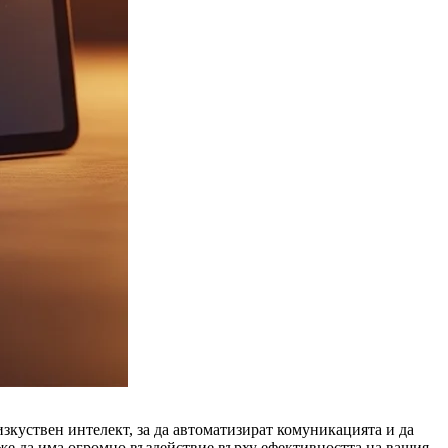
изкуствен интелект, за да автоматизират комуникацията и да
же да има огромно въздействие върху ефективността на вашия