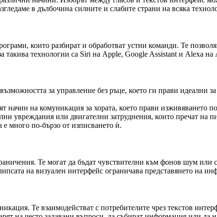
азгледаме в дълбочина силните и слабите страни на всяка техноло
програми, които разбират и обработват устни команди. Те позвол
такива технологии са Siri на Apple, Google Assistant и Alexa на
ъзможността за управление без ръце, което ги прави идеални за
ят начин на комуникация за хората, което прави изживяването 
елни увреждания или двигателни затруднения, които пречат на п
а е много по-бързо от изписването ѝ.
граничения. Те могат да бъдат чувствителни към фонов шум или 
а липсата на визуален интерфейс ограничава представянето на и
уникация. Те взаимодействат с потребителите чрез текстов инт
варят на често задавани въпроси, да събират информация или да 