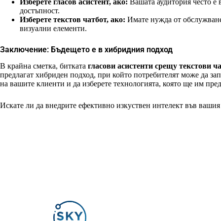
Изберете гласов асистент, ако:
Вашата аудитория често е 
достъпност.
Изберете текстов чатбот, ако:
Имате нужда от обслужване 
визуални елементи.
Заключение: Бъдещето е в хибридния подход
В крайна сметка, битката
гласови асистенти срещу текстови ч
предлагат хибриден подход, при който потребителят може да запо
на вашите клиенти и да изберете технологията, която ще им пре
Искате ли да внедрите ефективно изкуствен интелект във ваши