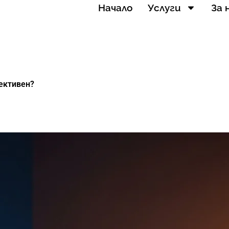
Начало
Услуги
За 
фективен?