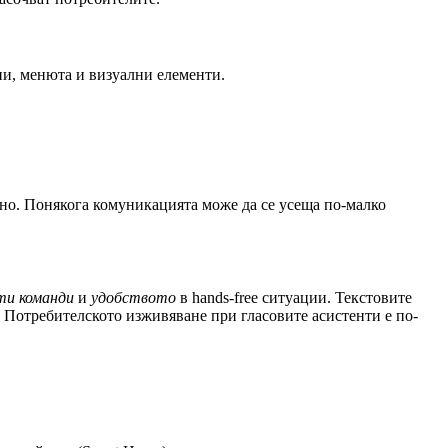
ни, менюта и визуални елементи.
бно. Понякога комуникацията може да се усеща по-малко
ти команди
и
удобството
в hands-free ситуации. Текстовите
. Потребителското изживяване при гласовите асистенти е по-