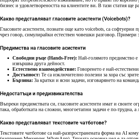
бизнес и удовлетвореността на клиентите ви. В тази статия ще р
Какво представляват гласовите асистенти (Voicebots)?
Гласовите асистенти, познати още като voicebots, са софтуерни 
чрез говор, симулирайки естествен човешки разговор. Примери за 
Предимства на гласовите асистенти
Свободни ръце (Hands-Free):
Най-голямото предимство е в
извършва друга дейност.
Естествено взаимодействие:
Говоренето е най-естествени
Достъпност:
Те са изключително полезни за хора със зрит
Бързина:
За кратки и ясни задачи, изговарянето на команд
Недостатъци и предизвикателства
Въпреки предимствата си, гласовите асистенти имат и своите о
така, обработката на сложни, многоетапни задачи е по-трудна, 
Какво представляват текстовите чатботове?
Текстовите чатботове са най-разпространената форма на AI ком
(например Messenger, WhatsApp). Тяхната основна цел е да отго