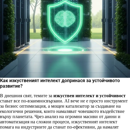
Как изкуственият интелект допринася за устойчивото
развитие?
В днешния свят, темите за
изкуствен интелект и устойчивост
стават все по-взаимносвързани. AI вече не е просто инструмент
за бизнес оптимизация, а мощен катализатор за създаване на
екологични решения, които намаляват човешкото въздействие
върху планетата. Чрез анализ на огромни масиви от данни и
автоматизация на сложни процеси, изкуственият интелект
помага на индустриите да станат по-ефективни, да намалят