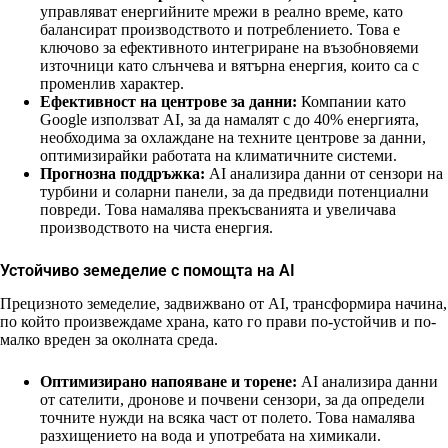
управляват енергийните мрежи в реално време, като
балансират производството и потреблението. Това е
ключово за ефективното интегриране на възобновяеми
източници като слънчева и вятърна енергия, които са с
променлив характер.
Ефективност на центрове за данни:
Компании като
Google използват AI, за да намалят с до 40% енергията,
необходима за охлаждане на техните центрове за данни,
оптимизирайки работата на климатичните системи.
Прогнозна поддръжка:
AI анализира данни от сензори на
турбини и соларни панели, за да предвиди потенциални
повреди. Това намалява прекъсванията и увеличава
производството на чиста енергия.
Устойчиво земеделие с помощта на AI
Прецизното земеделие, задвижвано от AI, трансформира начина,
по който произвеждаме храна, като го прави по-устойчив и по-
малко вреден за околната среда.
Оптимизирано напояване и торене:
AI анализира данни
от сателити, дронове и почвени сензори, за да определи
точните нужди на всяка част от полето. Това намалява
разхищението на вода и употребата на химикали.