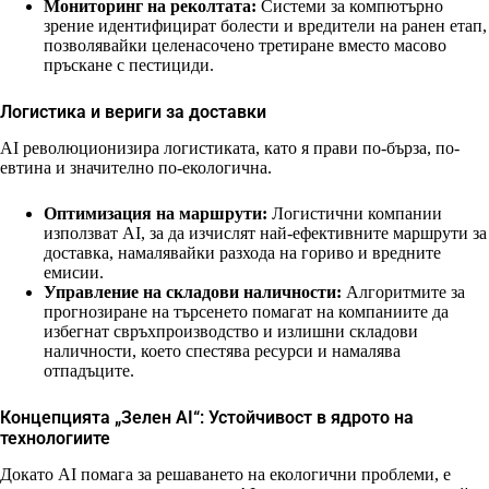
Мониторинг на реколтата:
Системи за компютърно
зрение идентифицират болести и вредители на ранен етап,
позволявайки целенасочено третиране вместо масово
пръскане с пестициди.
Логистика и вериги за доставки
AI революционизира логистиката, като я прави по-бърза, по-
евтина и значително по-екологична.
Оптимизация на маршрути:
Логистични компании
използват AI, за да изчислят най-ефективните маршрути за
доставка, намалявайки разхода на гориво и вредните
емисии.
Управление на складови наличности:
Алгоритмите за
прогнозиране на търсенето помагат на компаниите да
избегнат свръхпроизводство и излишни складови
наличности, което спестява ресурси и намалява
отпадъците.
Концепцията „Зелен AI“: Устойчивост в ядрото на
технологиите
Докато AI помага за решаването на екологични проблеми, е