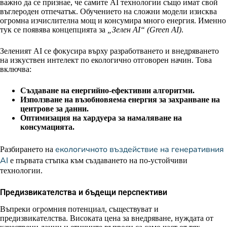
важно да се признае, че самите AI технологии също имат свой
въглероден отпечатък. Обучението на сложни модели изисква
огромна изчислителна мощ и консумира много енергия. Именно
тук се появява концепцията за
„Зелен AI“ (Green AI)
.
Зеленият AI се фокусира върху разработването и внедряването
на изкуствен интелект по екологично отговорен начин. Това
включва:
Създаване на енергийно-ефективни алгоритми.
Използване на възобновяема енергия за захранване на
центрове за данни.
Оптимизация на хардуера за намаляване на
консумацията.
екологичното въздействие на генеративния
Разбирането на
AI
е първата стъпка към създаването на по-устойчиви
технологии.
Предизвикателства и бъдещи перспективи
Въпреки огромния потенциал, съществуват и
предизвикателства. Високата цена за внедряване, нуждата от