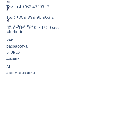
Л
У
Тел.: +49 162 43 1919 2
Г
Тел.: +359 899 96 963 2
И
Performance
Пон. - Пет.: 9:00 - 17:00 часа
Marketing
Уеб
разработка
& UI/UX
дизайн
AI
автоматизации