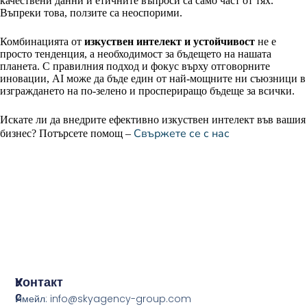
качествени данни и етичните въпроси са само част от тях.
Въпреки това, ползите са неоспорими.
Комбинацията от
изкуствен интелект и устойчивост
не е
просто тенденция, а необходимост за бъдещето на нашата
планета. С правилния подход и фокус върху отговорните
иновации, AI може да бъде един от най-мощните ни съюзници в
изграждането на по-зелено и проспериращо бъдеще за всички.
Искате ли да внедрите ефективно изкуствен интелект във вашия
Свържете се с нас
бизнес? Потърсете помощ –
У
Контакт
С
Имейл: info@skyagency-group.com