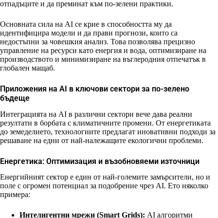
отпадъците и да преминат към по-зелени практики.
Основната сила на AI се крие в способността му да
идентифицира модели и да прави прогнози, които са
недостъпни за човешкия анализ. Това позволява прецизно
управление на ресурси като енергия и вода, оптимизиране на
производството и минимизиране на въглеродния отпечатък в
глобален мащаб.
Приложения на AI в ключови сектори за по-зелено
бъдеще
Интеграцията на AI в различни сектори вече дава реални
резултати в борбата с климатичните промени. От енергетиката
до земеделието, технологиите предлагат иновативни подходи за
решаване на едни от най-належащите екологични проблеми.
Енергетика: Оптимизация и възобновяеми източници
Енергийният сектор е един от най-големите замърсители, но и
поле с огромен потенциал за подобрение чрез AI. Ето няколко
примера:
Интелигентни мрежи (Smart Grids):
AI алгоритми