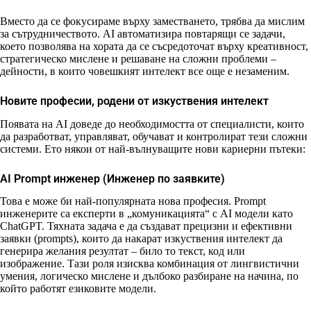
Вместо да се фокусираме върху заместването, трябва да мислим
за сътрудничеството. AI автоматизира повтарящи се задачи,
което позволява на хората да се съсредоточат върху креативност,
стратегическо мислене и решаване на сложни проблеми –
дейности, в които човешкият интелект все още е незаменим.
Новите професии, родени от изкуствения интелект
Появата на AI доведе до необходимостта от специалисти, които
да разработват, управляват, обучават и контролират тези сложни
системи. Ето някои от най-вълнуващите нови кариерни пътеки:
AI Prompt инженер (Инженер по заявките)
Това е може би най-популярната нова професия. Prompt
инженерите са експерти в „комуникацията“ с AI модели като
ChatGPT. Тяхната задача е да създават прецизни и ефективни
заявки (prompts), които да накарат изкуствения интелект да
генерира желания резултат – било то текст, код или
изображение. Тази роля изисква комбинация от лингвистични
умения, логическо мислене и дълбоко разбиране на начина, по
който работят езиковите модели.