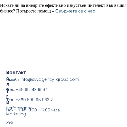
Искате ли да внедрите ефективно изкуствен интелект във вашия
Свържете се с нас
бизнес? Потърсете помощ –
У
Контакт
С
Имейл: info@skyagency-group.com
Л
У
Тел.: +49 162 43 1919 2
Г
Тел.: +359 899 96 963 2
И
Performance
Пон. - Пет.: 9:00 - 17:00 часа
Marketing
Уеб