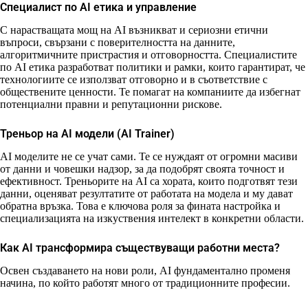
Специалист по AI етика и управление
С нарастващата мощ на AI възникват и сериозни етични
въпроси, свързани с поверителността на данните,
алгоритмичните пристрастия и отговорността. Специалистите
по AI етика разработват политики и рамки, които гарантират, че
технологиите се използват отговорно и в съответствие с
обществените ценности. Те помагат на компаниите да избегнат
потенциални правни и репутационни рискове.
Треньор на AI модели (AI Trainer)
AI моделите не се учат сами. Те се нуждаят от огромни масиви
от данни и човешки надзор, за да подобрят своята точност и
ефективност. Треньорите на AI са хората, които подготвят тези
данни, оценяват резултатите от работата на модела и му дават
обратна връзка. Това е ключова роля за фината настройка и
специализацията на изкуствения интелект в конкретни области.
Как AI трансформира съществуващи работни места?
Освен създаването на нови роли, AI фундаментално променя
начина, по който работят много от традиционните професии.