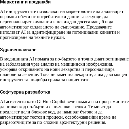
Маркетинг и продажби
AI инструментите позволяват на маркетолозите да анализират
огромни обеми от потребителски данни за секунди, да
персонализират кампании в невиждан досега мащаб и да
автоматизират създаването на съдържание. Продавачите
използват AI за идентифициране на потенциални клиенти и
прогнозиране на техните нужди.
Здравеопазване
В медицината AI помага за по-бързото и точно диагностициране
на заболявания чрез анализ на медицински изображения,
ускорява откриването на нови лекарства и персонализира
планове за лечение. Това не замества лекарите, а им дава мощен
инструмент за по-добра грижа за пациентите.
Софтуерна разработка
AI асистенти като GitHub Copilot вече помагат на програмистите
да пишат код по-бързо и с по-малко грешки. Те могат да
предлагат цели блокове код, да намират бъгове и да
автоматизират тестови процеси, освобождавайки време на
разработчиците за по-сложни архитектурни решения.