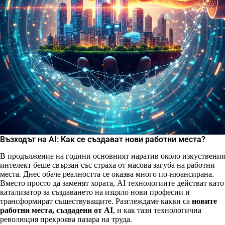
Възходът на AI: Как се създават нови работни места?
В продължение на години основният наратив около изкуствения
интелект беше свързан със страха от масова загуба на работни
места. Днес обаче реалността се оказва много по-нюансирана.
Вместо просто да заменят хората, AI технологиите действат като
катализатор за създаването на изцяло нови професии и
трансформират съществуващите. Разглеждаме какви са
новите
работни места, създадени от AI
, и как тази технологична
революция прекроява пазара на труда.