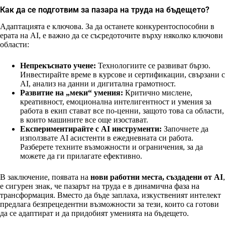
Как да се подготвим за пазара на труда на бъдещето?
Адаптацията е ключова. За да останете конкурентоспособни в
ерата на AI, е важно да се съсредоточите върху няколко ключови
области:
Непрекъснато учене:
Технологиите се развиват бързо.
Инвестирайте време в курсове и сертификации, свързани с
AI, анализ на данни и дигитална грамотност.
Развитие на „меки“ умения:
Критично мислене,
креативност, емоционална интелигентност и умения за
работа в екип стават все по-ценни, защото това са области,
в които машините все още изостават.
Експериментирайте с AI инструменти:
Започнете да
използвате AI асистенти в ежедневната си работа.
Разберете техните възможности и ограничения, за да
можете да ги прилагате ефективно.
В заключение, появата на
нови работни места, създадени от AI
,
е сигурен знак, че пазарът на труда е в динамична фаза на
трансформация. Вместо да бъде заплаха, изкуственият интелект
предлага безпрецедентни възможности за тези, които са готови
да се адаптират и да придобият уменията на бъдещето.