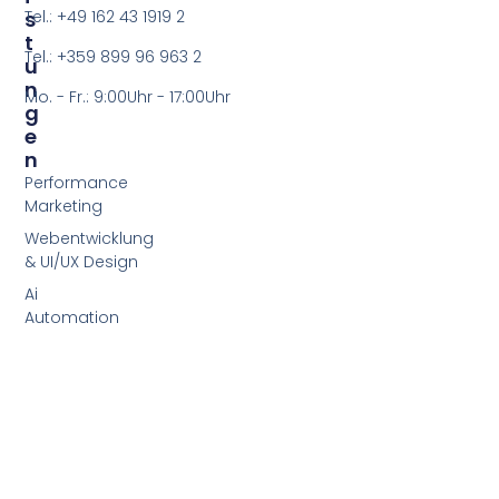
S
Tel.: +49 162 43 1919 2
T
Tel.: +359 899 96 963 2
U
N
Mo. - Fr.: 9:00Uhr - 17:00Uhr
G
E
N
Performance
Marketing
Webentwicklung
& UI/UX Design
Ai
Automation