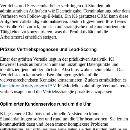
Vertriebs- und Servicemitarbeiter verbringen oft Stunden mit
administrativen Aufgaben wie Dateneingabe, Terminplanung oder dem
Verfassen von Follow-up-E-Mails. Ein KI-gestütztes CRM kann diese
Aufgaben vollständig automatisieren. Dadurch gewinnen Ihre Teams
wertvolle Zeit zurück, um sich auf strategische und kundenorientierte
Tätigkeiten zu konzentrieren, was die Produktivität und die
Arbeitsmoral erheblich steigert.
Präzise Vertriebsprognosen und Lead-Scoring
Einer der größten Vorteile liegt in der prädiktiven Analytik. KI
bewertet Leads automatisch anhand unzähliger Datenpunkte und
identifiziert jene mit der höchsten Abschlusswahrscheinlichkeit. Das
Vertriebsteam kann seine Bemühungen gezielt auf die
vielversprechendsten Kontakte konzentrieren. Zudem ermöglichen es
laut einer Analyse von IBM
KI-Modelle, zukünftige Verkaufstrends
vorherzusagen und die Vertriebsstrategie proaktiv anzupassen.
Optimierter Kundenservice rund um die Uhr
KI-gesteuerte Chatbots und virtuelle Assistenten können
Standardanfragen sofort und rund um die Uhr beantworten. Sie lernen
kontinuierlich dazu und lösen immer komplexere Probleme
selbstständig. Für schwierigere Fälle leiten sie den Kunden nahtlos an