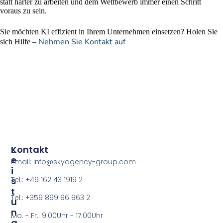
statt härter zu arbeiten und dem Wettbewerb immer einen Schritt
voraus zu sein.
Sie möchten KI effizient in Ihrem Unternehmen einsetzen? Holen Sie
Nehmen Sie Kontakt auf
sich Hilfe –
L
Kontakt
E
Email: info@skyagency-group.com
I
S
Tel.: +49 162 43 1919 2
T
Tel.: +359 899 96 963 2
U
N
Mo. - Fr.: 9:00Uhr - 17:00Uhr
G