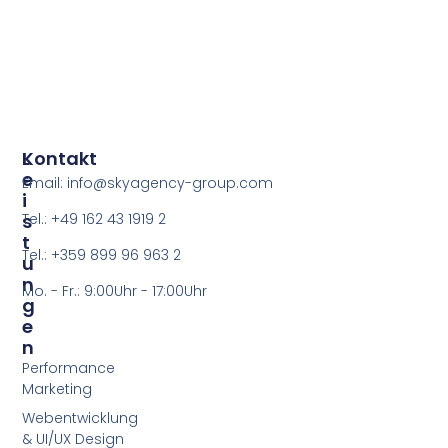
L
Kontakt
E
Email: info@skyagency-group.com
I
S
Tel.: +49 162 43 1919 2
T
Tel.: +359 899 96 963 2
U
N
Mo. - Fr.: 9:00Uhr - 17:00Uhr
G
E
N
Performance
Marketing
Webentwicklung
& UI/UX Design