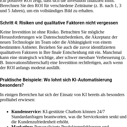
Ein positiver ROI zeigt, dass sich die Investition finanziell lohnt.
Berechnen Sie den ROI für verschiedene Zeiträume (z. B. nach 1, 3
und 5 Jahren), um ein vollständiges Bild zu erhalten.
Schritt 4: Risiken und qualitative Faktoren nicht vergessen
Keine Investition ist ohne Risiko. Betrachten Sie mögliche
Herausforderungen wie Datenschutzbedenken, die Akzeptanz der
neuen Technologie im Team oder die Abhängigkeit von einem
bestimmten Anbieter. Beziehen Sie auch die zuvor identifizierten
qualitativen Faktoren in Ihre finale Entscheidung mit ein. Manchmal
kann eine strategisch wichtige, aber schwer messbare Verbesserung (z.
B. Innovationsführerschaft) eine Investition rechtfertigen, auch wenn
der ROI anfangs moderat ausfällt.
Praktische Beispiele: Wo lohnt sich KI-Automatisierung
besonders?
In einigen Bereichen hat sich der Einsatz von KI bereits als besonders
profitabel erwiesen:
Kundenservice:
KI-gestützte Chatbots können 24/7
Standardanfragen beantworten, was die Servicekosten senkt und
die Kundenzufriedenheit erhöht.
Marketing:
Personalisierte Produktempfehlungen und