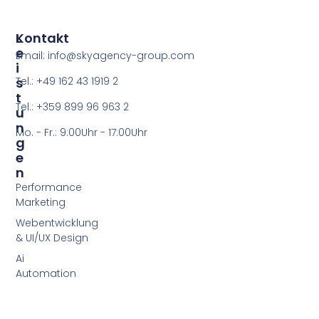
L
Kontakt
E
Email: info@skyagency-group.com
I
S
Tel.: +49 162 43 1919 2
T
Tel.: +359 899 96 963 2
U
N
Mo. - Fr.: 9:00Uhr - 17:00Uhr
G
E
N
Performance
Marketing
Webentwicklung
& UI/UX Design
Ai
Automation