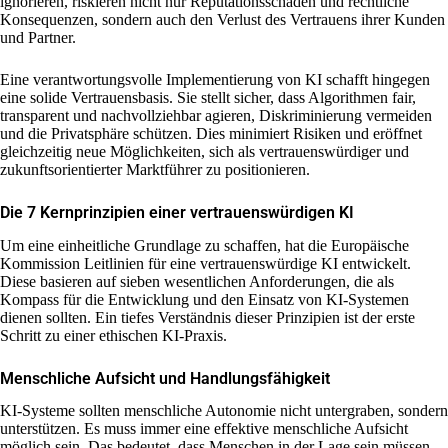
ignorieren, riskieren nicht nur Reputationsschäden und rechtliche
Konsequenzen, sondern auch den Verlust des Vertrauens ihrer Kunden
und Partner.
Eine verantwortungsvolle Implementierung von KI schafft hingegen
eine solide Vertrauensbasis. Sie stellt sicher, dass Algorithmen fair,
transparent und nachvollziehbar agieren, Diskriminierung vermeiden
und die Privatsphäre schützen. Dies minimiert Risiken und eröffnet
gleichzeitig neue Möglichkeiten, sich als vertrauenswürdiger und
zukunftsorientierter Marktführer zu positionieren.
Die 7 Kernprinzipien einer vertrauenswürdigen KI
Um eine einheitliche Grundlage zu schaffen, hat die Europäische
Kommission Leitlinien für eine vertrauenswürdige KI entwickelt.
Diese basieren auf sieben wesentlichen Anforderungen, die als
Kompass für die Entwicklung und den Einsatz von KI-Systemen
dienen sollten. Ein tiefes Verständnis dieser Prinzipien ist der erste
Schritt zu einer ethischen KI-Praxis.
Menschliche Aufsicht und Handlungsfähigkeit
KI-Systeme sollten menschliche Autonomie nicht untergraben, sondern
unterstützen. Es muss immer eine effektive menschliche Aufsicht
möglich sein. Das bedeutet, dass Menschen in der Lage sein müssen,