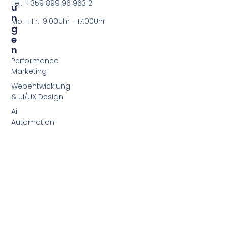
Tel.: +359 899 96 963 2
U
N
Mo. - Fr.: 9:00Uhr - 17:00Uhr
G
E
N
Performance
Marketing
Webentwicklung
& UI/UX Design
Ai
Automation