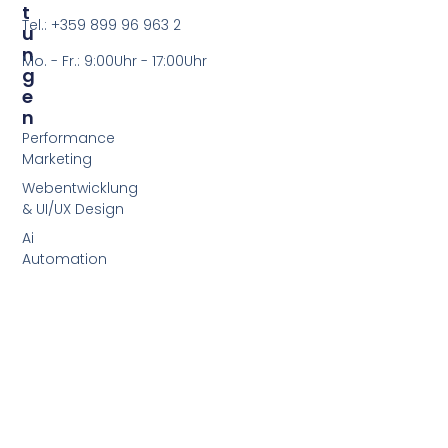
T
Tel.: +359 899 96 963 2
U
N
Mo. - Fr.: 9:00Uhr - 17:00Uhr
G
E
N
Performance
Marketing
Webentwicklung
& UI/UX Design
Ai
Automation