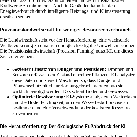
helfen so, das Stromnetz stabil zu halten und den Einsatz fossiler
Kraftwerke zu minimieren. Auch in Gebäuden kann KI den
Energieverbrauch durch intelligente Heizungs- und Klimasteuerung
drastisch senken.
Präzisionslandwirtschaft für weniger Ressourcenverbrauch
Die Landwirtschaft steht vor der Herausforderung, eine wachsende
Weltbevölkerung zu ernähren und gleichzeitig die Umwelt zu schonen.
Die Präzisionslandwirtschaft (Precision Farming) nutzt KI, um dieses
Ziel zu erreichen:
Gezielter Einsatz von Dünger und Pestiziden:
Drohnen und
Sensoren erfassen den Zustand einzelner Pflanzen. KI analysiert
diese Daten und steuert Maschinen so, dass Dünge- und
Pflanzenschutzmittel nur dort ausgebracht werden, wo sie
wirklich benötigt werden. Das schont Böden und Gewässer.
Optimierte Bewässerung:
KI-Systeme analysieren Wetterdaten
und die Bodenfeuchtigkeit, um den Wasserbedarf präzise zu
bestimmen und eine Verschwendung der kostbaren Ressource
zu vermeiden.
Die Herausforderung: Der ökologische Fußabdruck der KI
Trotz der enormen Potenziale darf der Energiehunger der KI nicht