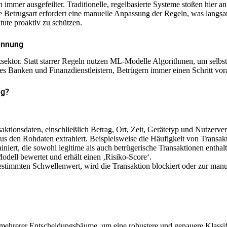
immer ausgefeilter. Traditionelle, regelbasierte Systeme stoßen hier 
 Betrugsart erfordert eine manuelle Anpassung der Regeln, was langsam, 
tute proaktiv zu schützen.
kennung
zsektor. Statt starrer Regeln nutzen ML-Modelle Algorithmen, um selbs
es Banken und Finanzdienstleistern, Betrügern immer einen Schritt vora
ug?
tionsdaten, einschließlich Betrag, Ort, Zeit, Gerätetyp und Nutzerver
s den Rohdaten extrahiert. Beispielsweise die Häufigkeit von Transa
iert, die sowohl legitime als auch betrügerische Transaktionen enthalt
odell bewertet und erhält einen ‚Risiko-Score‘.
estimmten Schwellenwert, wird die Transaktion blockiert oder zur manu
ehrerer Entscheidungsbäume, um eine robustere und genauere Klassif