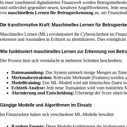
In einer zunehmend digitalisierten Finanzwelt werden Betrugsmethoden 
sind unflexibel gegenüber neuen, kreativen Angriffsvektoren. Jede neue
von
maschinellem Lernen für Betrugserkennung
an, um Finanzinsti
Die transformative Kraft: Maschinelles Lernen für Betrugser
Maschinelles Lernen (ML) revolutioniert die Cybersicherheit im Finan
erkennen und Anomalien in Echtzeit zu identifizieren. Dies ermöglicht 
Wie funktioniert maschinelles Lernen zur Erkennung von Betr
Der Prozess lässt sich vereinfacht in mehreren Schritten beschreiben:
Datensammlung:
Das System sammelt riesige Mengen an Transak
Merkmalsextraktion:
Relevante Merkmale (Features) werden au
Modelltraining:
Das ML-Modell wird mit historischen Daten train
Echtzeit-Analyse:
Jede neue Transaktion wird vom trainierten M
Alarmierung und Entscheidung:
Übersteigt der Score einen b
Gängige Modelle und Algorithmen im Einsatz
Im Finanzsektor haben sich verschiedene ML-Modelle bewährt:
Random Forests:
Diese Modelle kombinieren die Vorhersagen m