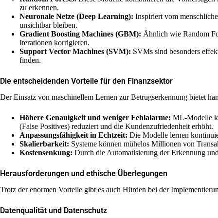
zu erkennen.
Neuronale Netze (Deep Learning):
Inspiriert vom menschliche
unsichtbar bleiben.
Gradient Boosting Machines (GBM):
Ähnlich wie Random Fore
Iterationen korrigieren.
Support Vector Machines (SVM):
SVMs sind besonders effekti
finden.
Die entscheidenden Vorteile für den Finanzsektor
Der Einsatz von maschinellem Lernen zur Betrugserkennung bietet hand
Höhere Genauigkeit und weniger Fehlalarme:
ML-Modelle kön
(False Positives) reduziert und die Kundenzufriedenheit erhöht.
Anpassungsfähigkeit in Echtzeit:
Die Modelle lernen kontinuie
Skalierbarkeit:
Systeme können mühelos Millionen von Transaktio
Kostensenkung:
Durch die Automatisierung der Erkennung und d
Herausforderungen und ethische Überlegungen
Trotz der enormen Vorteile gibt es auch Hürden bei der Implementie
Datenqualität und Datenschutz