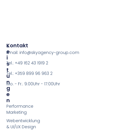
L
Kontakt
E
Email: info@skyagency-group.com
I
S
Tel.: +49 162 43 1919 2
T
Tel.: +359 899 96 963 2
U
N
Mo. - Fr.: 9:00Uhr - 17:00Uhr
G
E
N
Performance
Marketing
Webentwicklung
& UI/UX Design