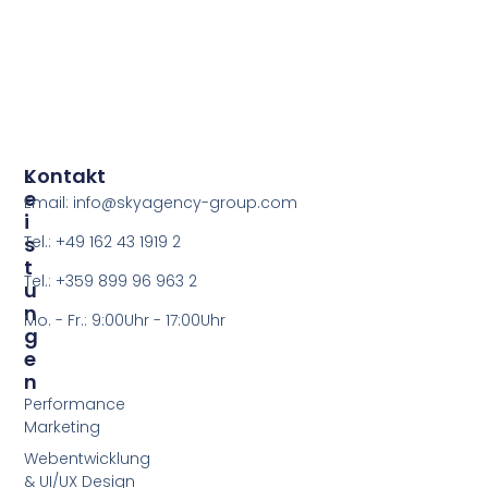
L
Kontakt
E
Email: info@skyagency-group.com
I
S
Tel.: +49 162 43 1919 2
T
Tel.: +359 899 96 963 2
U
N
Mo. - Fr.: 9:00Uhr - 17:00Uhr
G
E
N
Performance
Marketing
Webentwicklung
& UI/UX Design