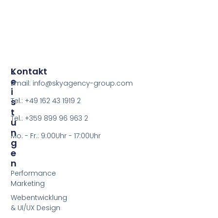
L
Kontakt
E
Email: info@skyagency-group.com
I
S
Tel.: +49 162 43 1919 2
T
Tel.: +359 899 96 963 2
U
N
Mo. - Fr.: 9:00Uhr - 17:00Uhr
G
E
N
Performance
Marketing
Webentwicklung
& UI/UX Design